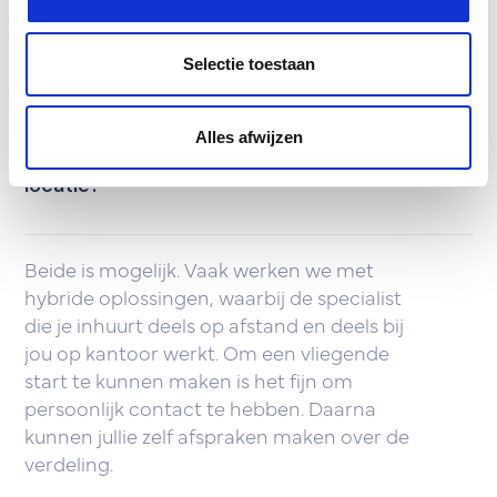
gemakkelijk en snel stappen zetten. Als je de
basis gelijk goed opzet, profiteer je daar
Selectie toestaan
straks van als je gaat groeien.
Alles afwijzen
Werken jullie op afstand of bij ons op
locatie?
Beide is mogelijk. Vaak werken we met
hybride oplossingen, waarbij de specialist
die je inhuurt deels op afstand en deels bij
jou op kantoor werkt. Om een vliegende
start te kunnen maken is het fijn om
persoonlijk contact te hebben. Daarna
kunnen jullie zelf afspraken maken over de
verdeling.