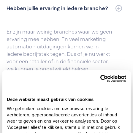
Hebben jullie ervaring in iedere branche?
Er zijn maar weinig branches waar we geen
ervaring mee hebben. En veel marketing
automation uitdagingen komen we in
iedere bedrijfstak tegen. Dus of je nu werkt
voor een retailer of in de financiële sector,
we kunnen je ongetwijfeld helpen.
Werken jullie met alle marketing
automation tools?
Deze website maakt gebruik van cookies
We gebruiken cookies om uw browse-ervaring te 
verbeteren, gepersonaliseerde advertenties of inhoud 
De markt wordt overspoeld met marketing
weer te geven en ons verkeer te analyseren. Door op 
‘Accepteer alles’ te klikken, stemt u in met ons gebruik 
automation tools. We kennen ze zeker niet