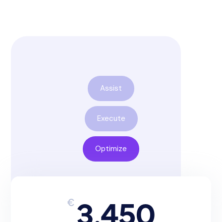
Assist
Execute
Optimize
3.450
€